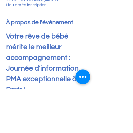
Lieu après inscription
À propos de l'événement
Votre rêve de bébé 
mérite le meilleur 
accompagnement : 
Journée d'information 
PMA exceptionnelle à 
Paris !
🗓 SAVE THE DATE : Samedi 13 Décembre à 
Paris !
Vous envisagez une PMA à l'étranger (FIV, 
Don d'ovocytes, Solo ou en Couple) ? 