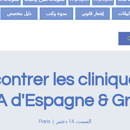
لبيانات
إشعار قانوني
مدونة وكتب
دليل متخصص
ntrer les cliniq
 d'Espagne & G
السبت، 14 دجنبر
  |  
Paris