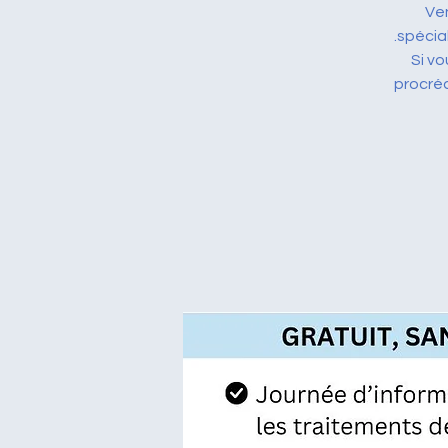
Ven
Si vo
procré