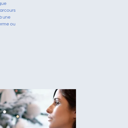
cque
 à une
erme ou