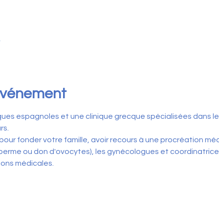
4
'événement
ques espagnoles et une clinique grecque spécialisées dans l
rs.
pour fonder votre famille, avoir recours à une procréation mé
rme ou don d'ovocytes), les gynécologues et coordinatrices 
ions médicales.