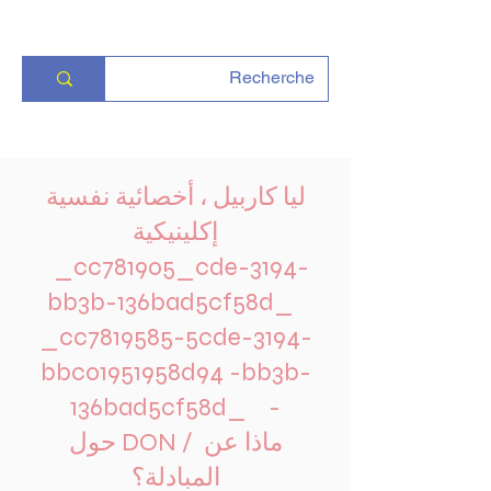
ليا كاربيل ، أخصائية نفسية
إكلينيكية
_cc781905_cde-3194-
bb3b-136bad5cf58d_
_cc7819585-5cde-3194-
bbc01951958d94 -bb3b-
136bad5cf58d_ -
ماذا عن
حول DON /
المبادلة؟