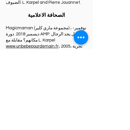
الضيوف: L. Karpel and Pierre Jouannet.
الصحافة الاعلامية
Magicmaman (مجموعة ماري كلير) ، نوفمبر-
ديسمبر 2018. دورة AMP: هل يجد الرجال
مكانهم؟ مقابلة مع L. Karpel
، 2005، تجربة
www.unbebepourdemain.fr
العقم، مقابلة تم تصويرها على الانترنت
جزء من الأعمال الجماعية:
كاربيل ، "إخفاء هوية التبرع بالأمشاج المعني"
عمليًا في أمراض النساء والتوليد ، ss the dir.
بقلم Raccah Tebeka، Deschamps and
Goffinet، Paris، Masson، CNGOF، 2016.
كاربيل ، "تجربة إضفاء الطابع الطبي على
الحمل" ، في موسوعة الولادة في ضوء العلوم
الإنسانية ، تحت دير. بواسطة M.Szejer و
R.Frydman ، باريس ، ماسون ، كولد. "سبب
الأطفال" ، 2011.