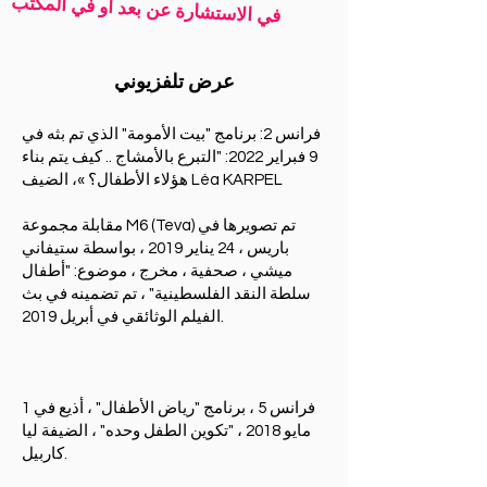
في الاستشارة عن بعد أو في المكتب
عرض تلفزيوني
فرانس 2: برنامج "بيت الأمومة" الذي تم بثه في
9 فبراير 2022: "التبرع بالأمشاج .. كيف يتم بناء
هؤلاء الأطفال؟ »، الضيف Léa KARPEL
مقابلة مجموعة M6 (Teva) تم تصويرها في
باريس ، 24 يناير 2019 ، بواسطة ستيفاني
ميشي ، صحفية ، مخرج ، موضوع: "أطفال
سلطة النقد الفلسطينية" ، تم تضمينه في بث
الفيلم الوثائقي في أبريل 2019.
فرانس 5 ، برنامج "رياض الأطفال" ، أذيع في 1
مايو 2018 ، "تكوين الطفل وحده" ، الضيفة ليا
كاربيل.