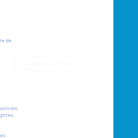
est
partenaire de l’association
Ceki-FIV-PMA
et à ce titre les
adhérentes à jours dans leurs
cotisations
pourront
bénéficier d’une
réduction importante si vous
te de
êtes adhérente.
DEMANDER
Votre devis associatif avec
réduction .
De plus vous pourrez
bénéficier une fois par an
d’une réduction de 80 € à
sionnels
condition
.
gistes,
D'être adhérente ( Adhésion à
jour à la date des soins )
des