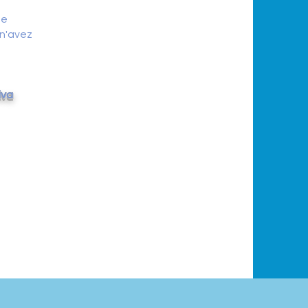
de
n'avez
iva