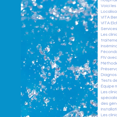
hospital
Voici le
Localisa
VITA Ben
VITA Elc
Services
Les cli
traiteme
Inséminat
Fécondat
FIV ave
Méthode
Préserva
Diagnost
Tests de
Équipe m
Les clin
spéciali
des géné
Installat
Les cli