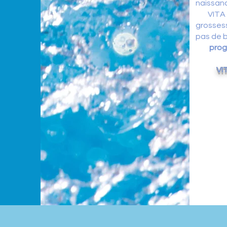
naissan
VITA Me
grosses
pas de b
progr
VI