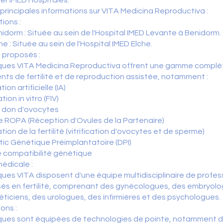
ier IMED Hospitales.
s principales informations sur VITA Medicina Reproductiva :
tions :
idorm : Située au sein de l'Hospital IMED Levante à Benidorm.
he : Située au sein de l'Hospital IMED Elche.
 proposés :
niques VITA Medicina Reproductiva offrent une gamme complè
nts de fertilité et de reproduction assistée, notamment :
ion artificielle (IA)
ion in vitro (FIV)
c don d'ovocytes
 ROPA (Réception d'Ovules de la Partenaire)
tion de la fertilité (vitrification d'ovocytes et de sperme)
ic Génétique Préimplantatoire (DPI)
 compatibilité génétique
édicale :
iques VITA disposent d'une équipe multidisciplinaire de profes
sés en fertilité, comprenant des gynécologues, des embryolo
ticiens, des urologues, des infirmières et des psychologues.
ions :
niques sont équipées de technologies de pointe, notamment 