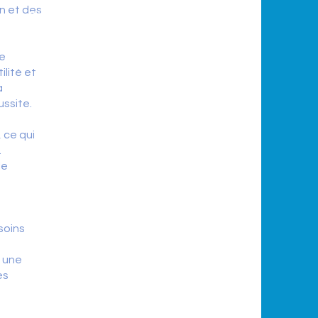
Déclarer
sa clinique
iCI
n et des
Remplir le document
Si dossier
de remboursement remplir
ICI
et indiqué la clinique
de
Formulaire pré transfert
ICI
ilité et
a
ussite.
, ce qui
.
le
soins
e une
es