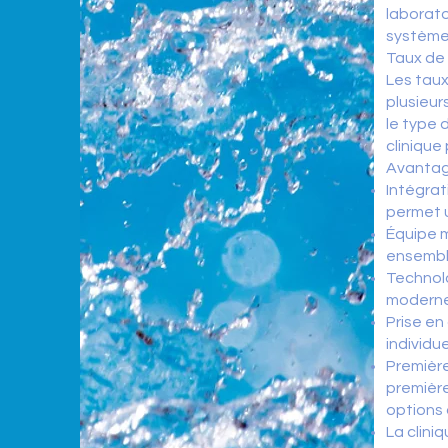
laborato
système
Taux de 
Les taux
plusieur
le type 
clinique
Avantag
Intégrat
permet u
Équipe m
ensemble
Technolo
moderne
Prise en
individu
Première
première
options 
La clini