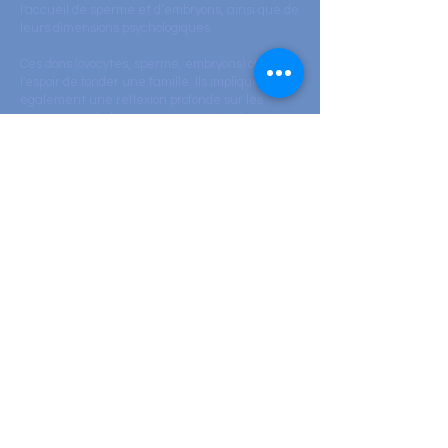
l'accueil de sperme et d’embryons, ainsi que de
leurs dimensions psychologiques.
Ces dons (ovocytes, sperme, embryons) offrent
l'espoir de fonder une famille. Ils impliquent
également une réflexion profonde sur les
aspects psychologiques et émotionnels pour
toutes les personnes concernées.
Découvrez le profil de Léa Karpel, psychologue
clinicienne spécialisée autour du don, sur
cette page :
Léa Karpel Cliquez ici
Les Mamans du Don : ASSOCIATION CEKI |
P.M.A, Communauté Enfants Kdos
Internationale :
Céki Kdos Cliquez ici
✒️Gratuit et sans engagement, Inscrivez-vous
en suivant ce lien :
Inscription Cliquez ici
Nous avons hâte de vous retrouver nombreux
pour partager ce moment si précieux