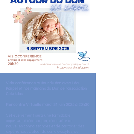
Visio-conférence autour du don avec Léa
Karpel et nos mamans du Don de l’association
Ceki kdos.
Rencontre Virtuelle mardi 24 juin 2025 à 20h30
Cet événement sera une formidable
opportunité d'échanger, d'acquérir de
nouvelles connaissances et de partager des
expériences autour du don d’ovocytes, de