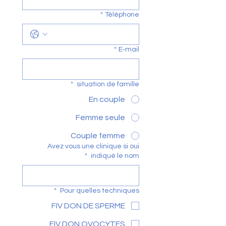
*
Téléphone
*
E‑mail
*
situation de famille
En couple
Femme seule
Couple femme
Avez vous une clinique si oui
*
indiqué le nom
*
Pour quelles techniques
FIV DON DE SPERME
FIV DON OVOCYTES