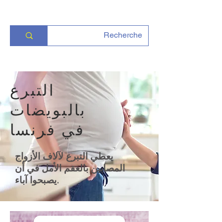
التبرع
بالبويضات
في فرنسا
يعطي التبرع لآلاف الأزواج
المصابين بالعقم الأمل في أن
يصبحوا آباء.