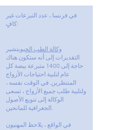
في فرنسا ، عدد التبرعات غير
كافٍ:
وكالة الطب الحيوي
تشير
التقديرات إلى أنه ستكون هناك
حاجة إلى 1400 متبرعة بيضة كل
عام لتلبية احتياجات الأزواج
المنتظرين. في الوقت نفسه ،
ولتلبية طلب جميع الأزواج ، تسعى
الوكالة إلى تنويع الأصول
الجغرافية للمانحين.
في الواقع ، يلاحظ المهنيون