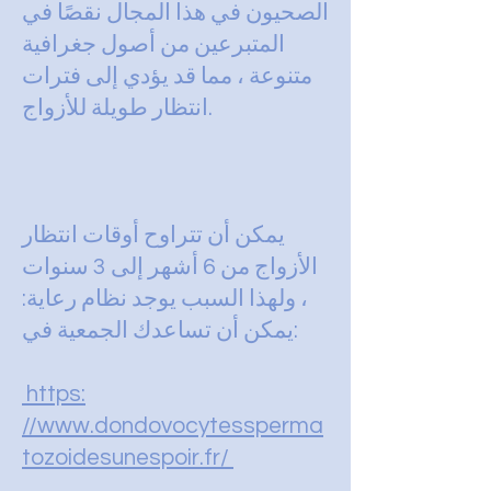
الصحيون في هذا المجال نقصًا في
المتبرعين من أصول جغرافية
متنوعة ، مما قد يؤدي إلى فترات
انتظار طويلة للأزواج.
يمكن أن تتراوح أوقات انتظار
الأزواج من 6 أشهر إلى 3 سنوات
، ولهذا السبب يوجد نظام رعاية:
يمكن أن تساعدك الجمعية في:
https:
//www.dondovocytessperma
tozoidesunespoir.fr/