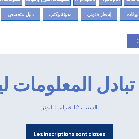
لبيانات
إشعار قانوني
مدونة وكتب
دليل متخصص
تبادل المعلومات ل
السبت، 12 فبراير
  |  
ليونز
Les inscriptions sont closes