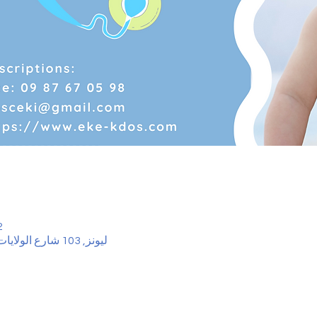
12 فبر
ليونز, 103 شارع الولايات المتحدة ، 69008 ليون ، فرنسا