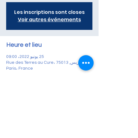
Les inscriptions sont closes
Voir autres événements
Heure et lieu
25 يونيو 2022، 09:00
باريس, Rue des Terres au Cure، 75013
Paris، France
À propos de l'événement
يوم معلومات سلطة النقد الفلسطينية
باريس
السبت 25 يونيو
المواعيد الفردية
9 صباحًا - 5 مساءً
تعال وقابل عيادات إسبانية وعيادة يونانية متخصصة
في تقنيات المساعدة على الإنجاب لإجراء