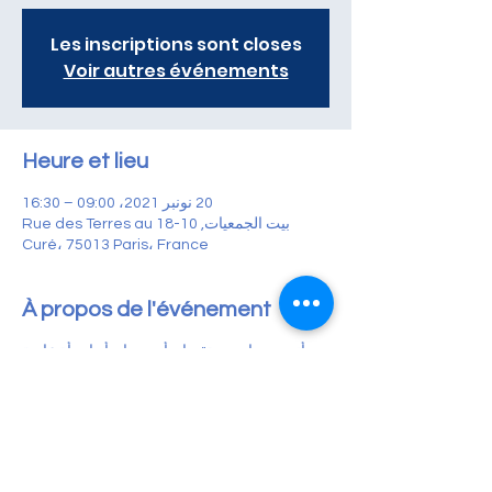
Les inscriptions sont closes
Voir autres événements
Heure et lieu
20 نونبر 2021، 09:00 – 16:30
بيت الجمعيات, 10-18 Rue des Terres au
Curé، 75013 Paris، France
À propos de l'événement
أنت زوجان مستقيمان أو زوجان أو امرأة عازبة
وتريد أن تصبحي والدين
تقدم لك الجمعية يومًا للمعلومات والتبادلات مع
أفضل العيادات الإسبانية
تخصص Girexx و Ginefiv و Quironsalud في
تقنيات المساعدة على الإنجاب
تعال وقابلنا في هذه المناسبة ، يمكننا مساعدتك