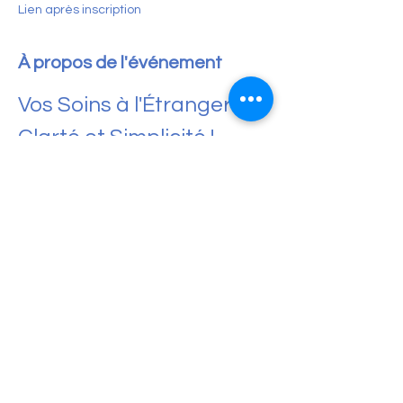
Lien après inscription
À propos de l'événement
Vos Soins à l'Étranger : 
Clarté et Simplicité !
Mardi 1er juillet à 20h30
, l'association CEKI 
vous invite à une visioconférence 
essentielle. Plongez au cœur des 
démarches de 
remboursement de vos 
soins à l'étranger
.
Fini le casse-tête administratif ! Ensemble, 
nous démêlerons les fils de votre dossier 
pour que la sérénité remplace 
l'incertitude. Que vous ayez déjà franchi le 
pas ou que vous envisagiez des soins hors 
de nos frontières, cette session vous 
offrira les clés pour une prise en charge 